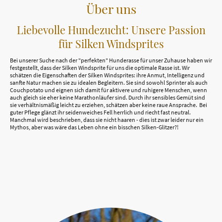
Über uns
Liebevolle Hundezucht: Unsere Passion
für Silken Windsprites
Bei unserer Suche nach der "perfekten" Hunderasse für unser Zuhause haben wir
festgestellt, dass der Silken Windsprite für uns die optimale Rasse ist. Wir
schätzen die Eigenschaften der Silken Windsprites: ihre Anmut, Intelligenz und
sanfte Natur machen sie zu idealen Begleitern. Sie sind sowohl Sprinter als auch
Couchpotato und eignen sich damit für aktivere und ruhigere Menschen, wenn
auch gleich sie eher keine Marathonläufer sind. Durch ihr sensibles Gemüt sind
sie verhältnismäßig leicht zu erziehen, schätzen aber keine raue Ansprache. Bei
guter Pflege glänzt ihr seidenweiches Fell herrlich und riecht fast neutral.
Manchmal wird beschrieben, dass sie nicht haaren - dies ist zwar leider nur ein
Mythos, aber was wäre das Leben ohne ein bisschen Silken-Glitzer?!