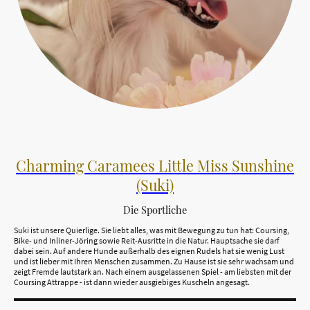
Charming Caramees Little Miss Sunshine
(Suki)
Die Sportliche
Suki ist unsere Quierlige. Sie liebt alles, was mit Bewegung zu tun hat: Coursing,
Bike- und Inliner-Jöring sowie Reit-Ausritte in die Natur. Hauptsache sie darf
dabei sein. Auf andere Hunde außerhalb des eignen Rudels hat sie wenig Lust
und ist lieber mit Ihren Menschen zusammen. Zu Hause ist sie sehr wachsam und
zeigt Fremde lautstark an. Nach einem ausgelassenen Spiel - am liebsten mit der
Coursing Attrappe - ist dann wieder ausgiebiges Kuscheln angesagt.