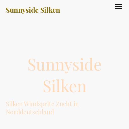
Sunnyside Silken
Sunnyside
Silken
Silken Windsprite Zucht in
Norddeutschland