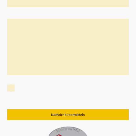
Nachricht
Ich bin damit einverstanden, dass diese Daten zum Zwecke der
Kontaktaufnahme gespeichert und verarbeitet werden. Mir ist bekannt,
dass ich meine Einwilligung jederzeit widerrufen kann.
*
Bitte füllen Sie alle erforderlichen Felder aus.
Nachricht übermitteln